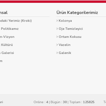
msal
Ürün Kategorilerimiz
daki Yerimiz (Kroki)
Kolonya
 Politikamız
Oje Temizleyici
n-Vizyon
Ortam Kokusu
 Kültürü
Vazelin
 Galerisi
Galenik
im
ri
Online :
4
| Bügün :
30
| Toplam :
125825
T