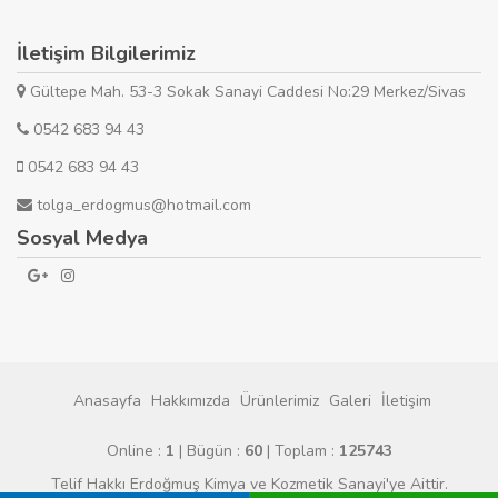
İletişim Bilgilerimiz
Gültepe Mah. 53-3 Sokak Sanayi Caddesi No:29 Merkez/Sivas
0542 683 94 43
0542 683 94 43
tolga_erdogmus@hotmail.com
Sosyal Medya
Anasayfa
Hakkımızda
Ürünlerimiz
Galeri
İletişim
Online :
1
| Bügün :
60
| Toplam :
125743
Telif Hakkı Erdoğmuş Kimya ve Kozmetik Sanayi'ye Aittir.